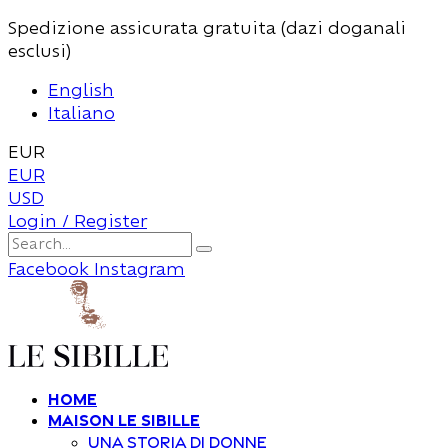
Spedizione assicurata gratuita (dazi doganali
esclusi)
English
Italiano
EUR
EUR
USD
Login / Register
Facebook
Instagram
Home
Maison Le Sibille
Una storia di donne