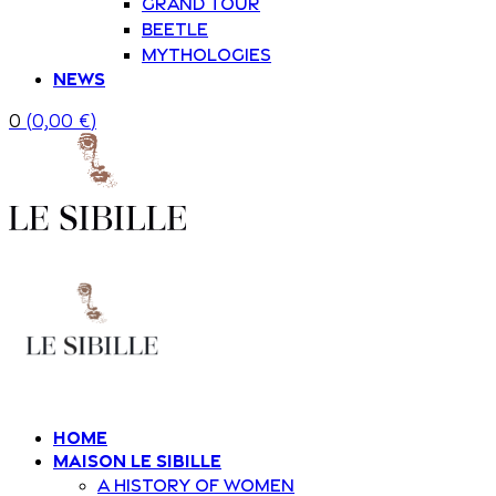
Grand Tour
Beetle
Mythologies
News
0
(
0,00
€
)
Home
Maison Le Sibille
A history of women