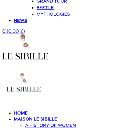
Grand Tour
Beetle
Mythologies
News
0
(
0,00
€
)
Home
Maison Le Sibille
A history of women