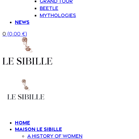
Grand Tour
Beetle
Mythologies
News
0
(
0,00
€
)
Home
Maison Le Sibille
A history of women