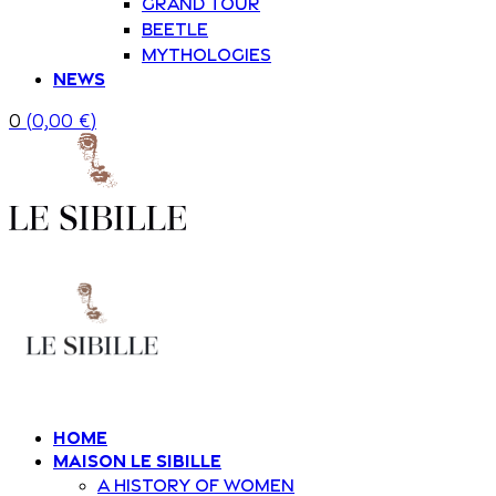
Grand Tour
Beetle
Mythologies
News
0
(
0,00
€
)
Home
Maison Le Sibille
A history of women